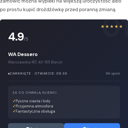
zamówić można wypieki na większą uroczystość albo
po prostu kupić drożdżówkę przed poranną zmianą.
0
★★★★★
4.9
/5
WA Dessero
Warszawska 187, 43-155 Bieruń
96 opinii
ZAMKNIĘTE · OTWARCIE: 09:30
ZA CO CHWALĄ KLIENCI
Pyszne ciasta i lody
Przyjemna atmosfera
Fantastyczna obsługa