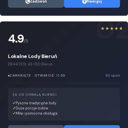
Zadzwoń
Nawiguj
0
★★★★★
4.9
/5
Lokalne Lody Bieruń
DK44 209, 43-150 Bieruń
80 opinii
ZAMKNIĘTE · OTWARCIE: 11:00
ZA CO CHWALĄ KLIENCI
Pyszne tradycyjne lody
Duże porcje lodów
Miła i pomocna obsługa