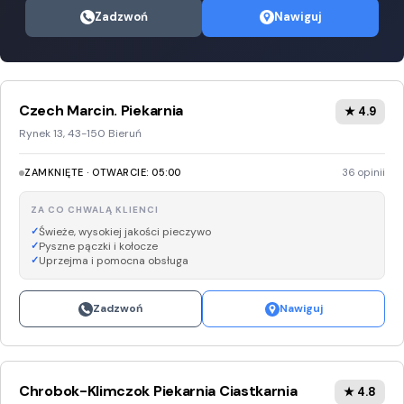
Zadzwoń
Nawiguj
Czech Marcin. Piekarnia
★ 4.9
Rynek 13, 43-150 Bieruń
ZAMKNIĘTE · OTWARCIE: 05:00
36 opinii
ZA CO CHWALĄ KLIENCI
Świeże, wysokiej jakości pieczywo
Pyszne pączki i kołocze
Uprzejma i pomocna obsługa
Zadzwoń
Nawiguj
Chrobok-Klimczok Piekarnia Ciastkarnia
★ 4.8