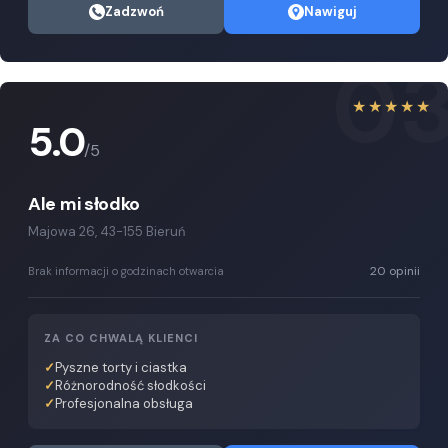
Zadzwoń
Nawiguj
0
★★★★★
5.0
/5
Ale mi słodko
Majowa 26, 43-155 Bieruń
20 opinii
Brak informacji o godzinach otwarcia
ZA CO CHWALĄ KLIENCI
Pyszne torty i ciastka
Różnorodność słodkości
Profesjonalna obsługa