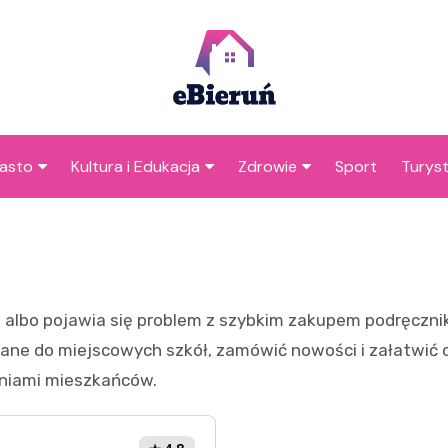
asto
Kultura i Edukacja
Zdrowie
Sport
Turys
ska
nwestycje
Koncerty i festiwale
Szpitale i medycyna
Atrak
Bieru
amorząd i polityka
Teatr i sztuka
Profilaktyka i zdrowie
okalna
Atrakc
Biblioteka i literatura
okoli
h albo pojawia się problem z szybkim zakupem podręcznik
rodowisko i ekologia
Szkoły i przedszkola
ane do miejscowych szkół, zamówić nowości i załatwić od
nstytucje
Uczelnie i nauka
piniami mieszkańców.