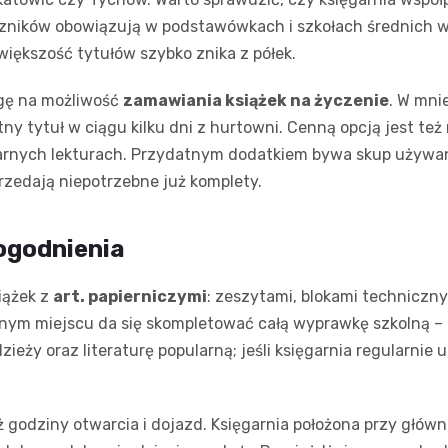
czników obowiązują w podstawówkach i szkołach średnich w
 większość tytułów szybko znika z półek.
gę na możliwość
zamawiania książek na życzenie
. W mni
y tytuł w ciągu kilku dni z hurtowni. Cenną opcją jest też 
larnych lekturach. Przydatnym dodatkiem bywa skup używa
rzedają niepotrzebne już komplety.
dogodnienia
iążek z
art. papierniczymi
: zeszytami, blokami techniczny
dnym miejscu da się skompletować całą wyprawkę szkolną – 
zieży oraz literaturę popularną; jeśli księgarnia regularnie u
godziny otwarcia i dojazd. Księgarnia położona przy główne