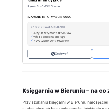
Księgarnia Cygnus
Rynek 8, 43-150 Bieruń
ZAMKNIĘTE · OTWARCIE: 09:00
ZA CO CHWALĄ KLIENCI
Duży asortyment artykułów
Miła i pomocna obsługa
Przystępne ceny towarów
Zadzwoń
Księgarnia w Bieruniu – na c
Przy szukaniu księgarni w Bieruniu najczęściej
wydawniczych bez konieczności jeżdżenia do K