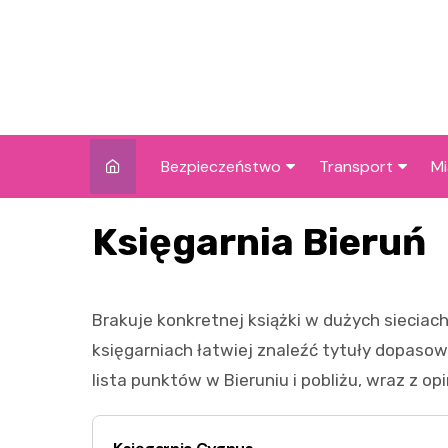
Skip
to
content
Bezpieczeństwo
Transport
Mi
Kronika policyjna
Komunikacja miej
I
Księgarnia Bieruń
Wypadki i zdarzenia
Drogi i remonty
S
l
Prewencja i edukacja
Brakuje konkretnej książki w dużych sieciac
policyjna
Ś
księgarniach łatwiej znaleźć tytuły dopasow
I
lista punktów w Bieruniu i pobliżu, wraz z o