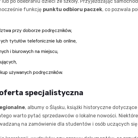
ub po odebraniu dzieci ze szkoły. Przyjeżdżając samochodem,
dnocześnie funkcję
punktu odbioru paczek
, co pozwala po
adztwa przy doborze podręczników,
ch tytułów telefonicznie lub online,
ch i biurowych na miejscu,
ujących,
skup używanych podręczników.
 oferta specjalistyczna
regionalne
, albumy o Śląsku, książki historyczne dotyczące
latego warto pytać sprzedawców o lokalne nowości. Niektóre
wadzaną na zamówienie dla studentów i osób uczących się