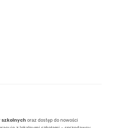
Pozostałe
Sport i rozrywka
Zwierzęta
Sklepy specjalistyczne
Sieci handlowe
Usługi
r szkolnych
oraz dostęp do nowości
racuje z lokalnymi szkołami – sprzedawcy