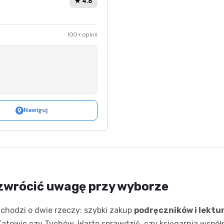
★ 4.8
100+ opinii
Nawiguj
o zwrócić uwagę przy wyborze
 chodzi o dwie rzeczy: szybki zakup
podręczników i lektu
atowic czy Tychów. Warto sprawdzić, czy księgarnia współp