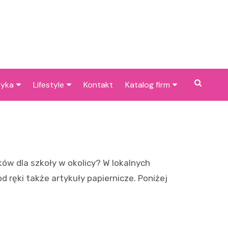
tyka
Lifestyle
Kontakt
Katalog firm
cje dla dzieci w
Pogoda
Gastronomia
niu
Poradniki
Zdrowie i medycyna
je w Bieruniu i
Przepisy
Uroda i pielęgnacja
cach
ów dla szkoły w okolicy? W lokalnych
Dom i ogród
Prawo i finanse
 ręki także artykuły papiernicze. Poniżej
Znane osoby
Motoryzacja
Imieniny
Edukacja i opieka