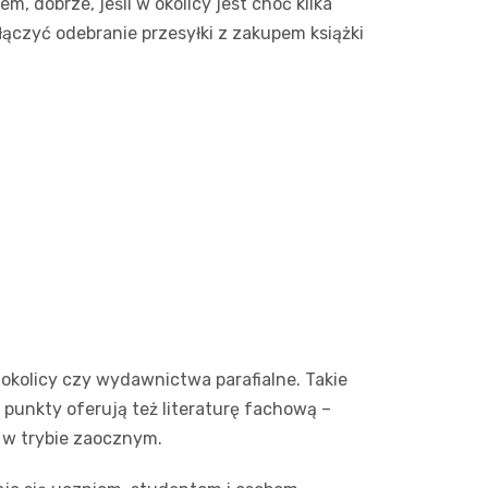
 dobrze, jeśli w okolicy jest choć kilka
łączyć odebranie przesyłki z zakupem książki
 okolicy czy wydawnictwa parafialne. Takie
 punkty oferują też literaturę fachową –
 w trybie zaocznym.