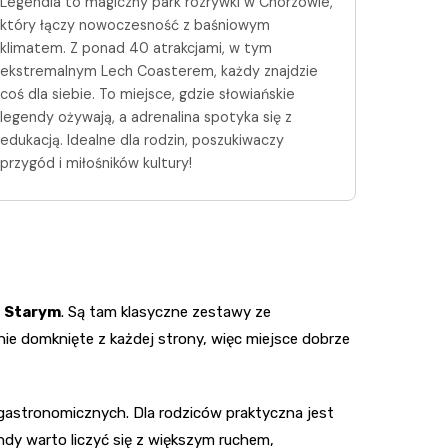
Legendia to magiczny park rozrywki w Chorzowie,
który łączy nowoczesność z baśniowym
klimatem. Z ponad 40 atrakcjami, w tym
ekstremalnym Lech Coasterem, każdy znajdzie
coś dla siebie. To miejsce, gdzie słowiańskie
legendy ożywają, a adrenalina spotyka się z
edukacją. Idealne dla rodzin, poszukiwaczy
przygód i miłośników kultury!
u Starym
. Są tam klasyczne zestawy ze
nie domknięte z każdej strony, więc miejsce dobrze
 gastronomicznych. Dla rodziców praktyczna jest
endy warto liczyć się z większym ruchem,