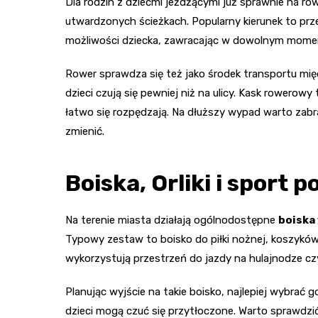
Dla rodzin z dziećmi jeżdżącymi już sprawnie na ro
utwardzonych ścieżkach. Popularny kierunek to prz
możliwości dziecka, zawracając w dowolnym momenc
Rower sprawdza się też jako środek transportu mię
dzieci czują się pewniej niż na ulicy. Kask rowero
łatwo się rozpędzają. Na dłuższy wypad warto zabra
zmienić.
Boiska, Orliki i sport p
Na terenie miasta działają ogólnodostępne
boiska
Typowy zestaw to boisko do piłki nożnej, koszykówk
wykorzystują przestrzeń do jazdy na hulajnodze czy
Planując wyjście na takie boisko, najlepiej wybrać
dzieci mogą czuć się przytłoczone. Warto sprawdzić