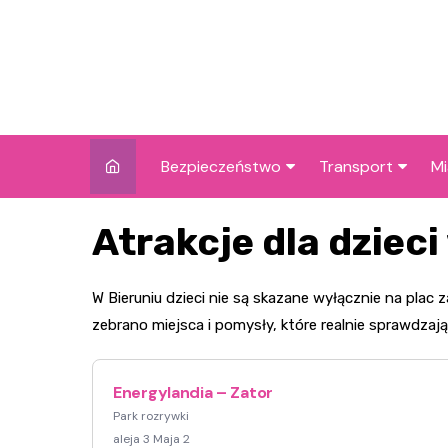
Skip
to
content
Bezpieczeństwo
Transport
Mi
Kronika policyjna
Komunikacja miej
I
Atrakcje dla dzieci
Wypadki i zdarzenia
Drogi i remonty
S
l
Prewencja i edukacja
W Bieruniu dzieci nie są skazane wyłącznie na plac
policyjna
Ś
zebrano miejsca i pomysły, które realnie sprawdzaj
I
Energylandia – Zator
Park rozrywki
aleja 3 Maja 2