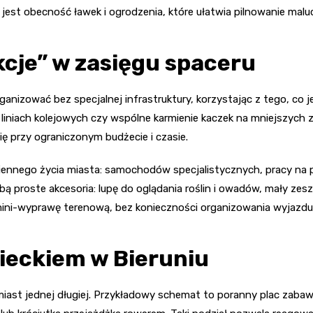
jest obecność ławek i ogrodzenia, które ułatwia pilnowanie mal
cje” w zasięgu spaceru
ganizować bez specjalnej infrastruktury, korzystając z tego, co j
liniach kolejowych czy wspólne karmienie kaczek na mniejszych 
ę przy ograniczonym budżecie i czasie.
ziennego życia miasta: samochodów specjalistycznych, pracy na
 proste akcesoria: lupę do oglądania roślin i owadów, mały zeszy
mini-wyprawę terenową, bez konieczności organizowania wyjazdu
zieckiem w Bieruniu
iast jednej długiej. Przykładowy schemat to poranny plac zabaw 