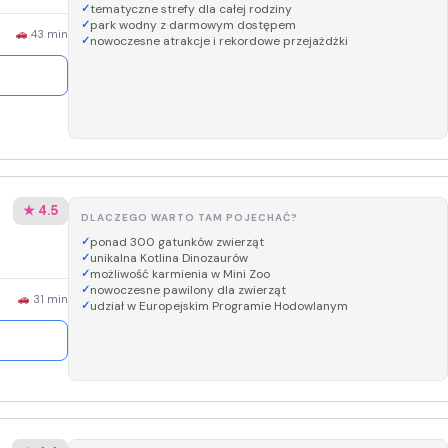
tematyczne strefy dla całej rodziny
park wodny z darmowym dostępem
43 min
nowoczesne atrakcje i rekordowe przejażdżki
★ 4.5
DLACZEGO WARTO TAM POJECHAĆ?
ponad 300 gatunków zwierząt
unikalna Kotlina Dinozaurów
możliwość karmienia w Mini Zoo
nowoczesne pawilony dla zwierząt
31 min
udział w Europejskim Programie Hodowlanym