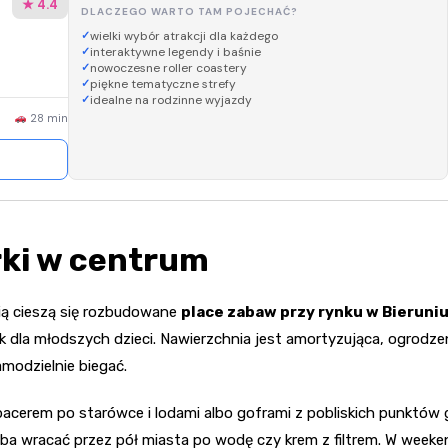
★ 4.4
DLACZEGO WARTO TAM POJECHAĆ?
wielki wybór atrakcji dla każdego
interaktywne legendy i baśnie
nowoczesne roller coastery
piękne tematyczne strefy
idealne na rodzinne wyjazdy
28 min
rki w centrum
ią cieszą się rozbudowane
place zabaw przy rynku w Bieruni
k dla młodszych dzieci. Nawierzchnia jest amortyzująca, ogrodze
amodzielnie biegać.
pacerem po starówce i lodami albo goframi z pobliskich punktów
rzeba wracać przez pół miasta po wodę czy krem z filtrem. W week