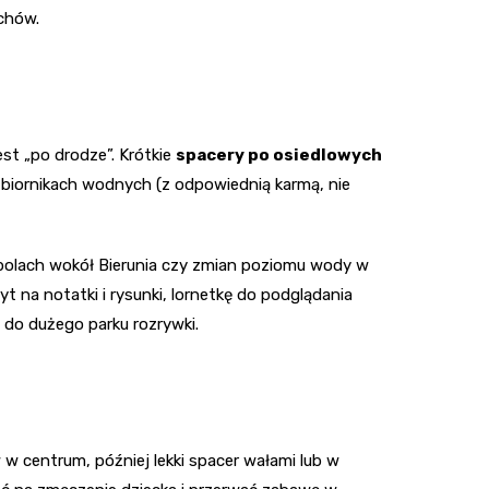
uchów.
est „po drodze”. Krótkie
spacery po osiedlowych
zbiornikach wodnych (z odpowiednią karmą, nie
 polach wokół Bierunia czy zmian poziomu wody w
t na notatki i rysunki, lornetkę do podglądania
 do dużego parku rozrywki.
w centrum, później lekki spacer wałami lub w