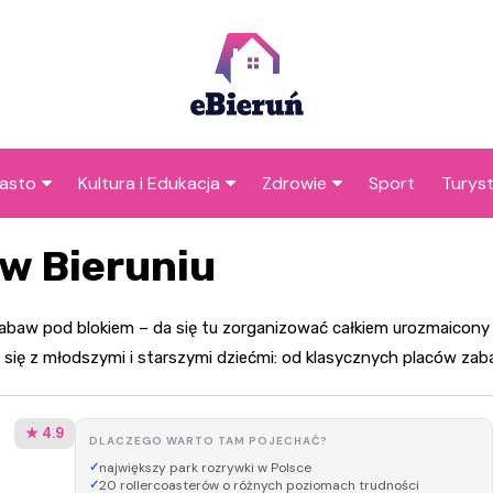
asto
Kultura i Edukacja
Zdrowie
Sport
Turys
ska
nwestycje
Koncerty i festiwale
Szpitale i medycyna
Atrak
 w Bieruniu
Bieru
amorząd i polityka
Teatr i sztuka
Profilaktyka i zdrowie
okalna
Atrakc
Biblioteka i literatura
 zabaw pod blokiem – da się tu zorganizować całkiem urozmaicony
okoli
rodowisko i ekologia
ą się z młodszymi i starszymi dziećmi: od klasycznych placów zab
Szkoły i przedszkola
nstytucje
Uczelnie i nauka
★ 4.9
DLACZEGO WARTO TAM POJECHAĆ?
największy park rozrywki w Polsce
20 rollercoasterów o różnych poziomach trudności