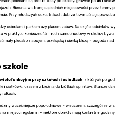
werach polecane są proste trasy po okolicy, głównie po
asfaltow
ejazd z Bierunia w stronę sąsiednich miejscowości przez tereny
ie. Przy młodszych uczestnikach dobrze trzymać się sprawdzonyc
dzy osiedlami i parkiem czy placem zabaw. Na części odcinków w
wy to w praktyce konieczność – ruch samochodowy w okolicy bywa d
ć mały plecak z napojem, przekąską i cienką bluzą – pogoda nad 
o szkole
 wielofunkcyjne przy szkołach i osiedlach
, z których po god
i i siatkówki, czasem z bieżnią do krótkich sprintów. Starsze dz
 rolkach.
 godziny wcześniejsze popołudniowe – wieczorem, szczególnie w se
 na miejscu regulamin – niektóre obiekty mają konkretne godziny