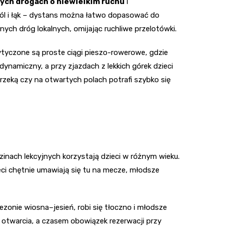
ych drogach o niewielkim ruchu
i
 pól i łąk – dystans można łatwo dopasować do
h dróg lokalnych, omijając ruchliwe przelotówki.
ytyczone są proste ciągi pieszo-rowerowe, gdzie
ynamiczny, a przy zjazdach z lekkich górek dzieci
rzeką czy na otwartych polach potrafi szybko się
zinach lekcyjnych korzystają dzieci w różnym wieku.
ieci chętnie umawiają się tu na mecze, młodsze
zonie wiosna–jesień, robi się tłoczno i młodsze
 otwarcia, a czasem obowiązek rezerwacji przy