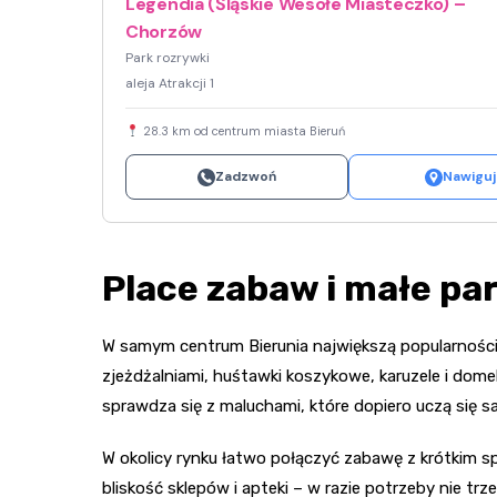
Legendia (Śląskie Wesołe Miasteczko) –
Chorzów
Park rozrywki
aleja Atrakcji 1
28.3 km od centrum miasta Bieruń
Zadzwoń
Nawiguj
Place zabaw i małe pa
W samym centrum Bierunia największą popularnośc
zjeżdżalniami, huśtawki koszykowe, karuzele i dome
sprawdza się z maluchami, które dopiero uczą się s
W okolicy rynku łatwo połączyć zabawę z krótkim s
bliskość sklepów i apteki – w razie potrzeby nie t