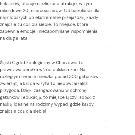
Pozostałe
Sport i rozrywka
hektarów, oferuje niezliczone atrakcje, w tym
rekordowe 20 rollercoasterów. Od bajkolandii dla
Zwierzęta
najmłodszych po ekstremalne przejażdżki, każdy
znajdzie tu coś dla siebie. To miejsce, które
Sklepy specjalistyczne
zapewnia emocje i niezapomniane wspomnienia
na długie lata.
Sieci handlowe
Usługi
Śląski Ogród Zoologiczny w Chorzowie to
prawdziwa perełka wśród polskich zoo. Na
rozległym terenie mieszka ponad 300 gatunków
zwierząt, a każda wizyta to niepowtarzalna
przygoda. Dzięki zaangażowaniu w ochronę
gatunków i edukację, to miejsce łączy radość z
nauką. Idealne na rodzinny wypad, gdzie każdy
znajdzie coś dla siebie!