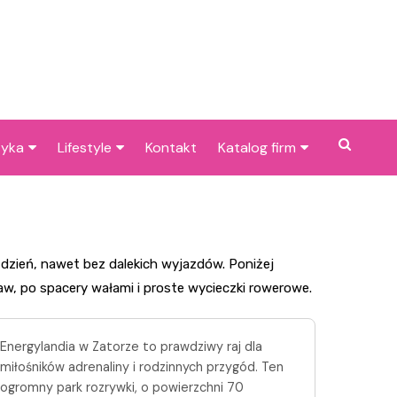
tyka
Lifestyle
Kontakt
Katalog firm
cje dla dzieci w
Pogoda
Gastronomia
niu
Poradniki
Zdrowie i medycyna
je w Bieruniu i
Przepisy
Uroda i pielęgnacja
 dzień, nawet bez dalekich wyjazdów. Poniżej
cach
aw, po spacery wałami i proste wycieczki rowerowe.
Dom i ogród
Prawo i finanse
Znane osoby
Motoryzacja
Energylandia w Zatorze to prawdziwy raj dla
miłośników adrenaliny i rodzinnych przygód. Ten
Imieniny
Edukacja i opieka
ogromny park rozrywki, o powierzchni 70