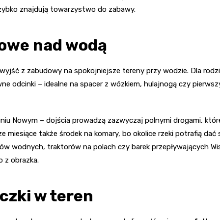
 szybko znajdują towarzystwo do zabawy.
rowe nad wodą
yjść z zabudowy na spokojniejsze tereny przy wodzie. Dla rodz
równe odcinki – idealne na spacer z wózkiem, hulajnogą czy pier
eruniu Nowym – dojścia prowadzą zazwyczaj polnymi drogami, któr
ze miesiące także środek na komary, bo okolice rzeki potrafią dać
ków wodnych, traktorów na polach czy barek przepływających Wis
o z obrazka.
czki w teren