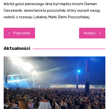
Wśród gości pierwszego dnia był między innymi Damian
Cieszewski, wicestarosta pszczyński, który wyraził swoją
radość z rozwoju Lokalnej Marki Ziemi Pszczyńskiej.
Nawigacja
Poprzedni
Kolejny
wpisu
Aktualności