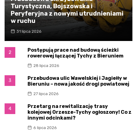
Turystyczna, Bojszowska i
Peryferyjna z nowymi utrudnieniami
w ruchu
31 lipca 2026
Postępują prace nad budową ścieżki
2
rowerowej łączącej Tychy z Bieruniem
28 lipca 2026
Przebudowa ulic Wawelskiej i Jagiełły w
3
Bieruniu – nowa jakość drogi powiatowej
27 lipca 2026
Przetarg na rewitalizację trasy
4
kolejowej Orzesze-Tychy ogłoszony! Co z
innymi odcinkami?
6 lipca 2026