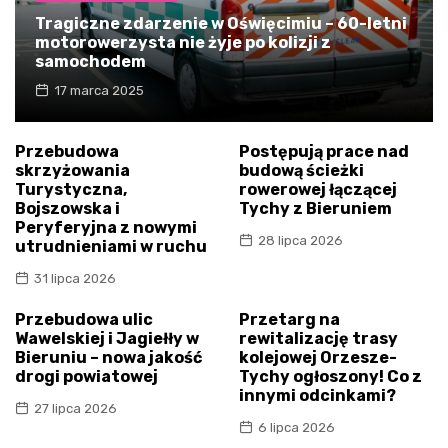
Tragiczne zdarzenie w Oświęcimiu – 60-letni
motorowerzysta nie żyje po kolizji z
samochodem
17 marca 2025
Przebudowa
Postępują prace nad
skrzyżowania
budową ścieżki
Turystyczna,
rowerowej łączącej
Bojszowska i
Tychy z Bieruniem
Peryferyjna z nowymi
28 lipca 2026
utrudnieniami w ruchu
31 lipca 2026
Przebudowa ulic
Przetarg na
Wawelskiej i Jagiełły w
rewitalizację trasy
Bieruniu – nowa jakość
kolejowej Orzesze-
drogi powiatowej
Tychy ogłoszony! Co z
innymi odcinkami?
27 lipca 2026
6 lipca 2026