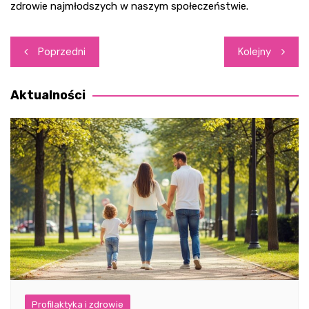
zdrowie najmłodszych w naszym społeczeństwie.
Nawigacja
Poprzedni
Kolejny
wpisu
Aktualności
Profilaktyka i zdrowie