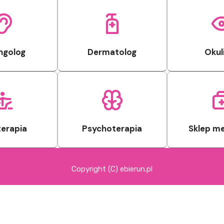
ngolog
Dermatolog
Okul
terapia
Psychoterapia
Sklep m
Copyright (C) ebierun.pl