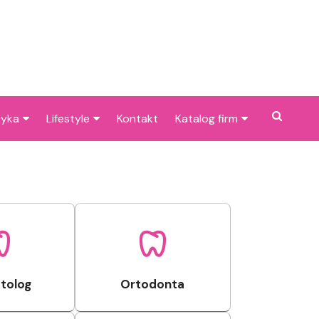
tyka
Lifestyle
Kontakt
Katalog firm
cje dla dzieci w
Pogoda
Gastronomia
niu
Poradniki
Zdrowie i medycyna
je w Bieruniu i
Przepisy
Uroda i pielęgnacja
cach
Dom i ogród
Prawo i finanse
Znane osoby
Motoryzacja
tolog
Ortodonta
Imieniny
Edukacja i opieka