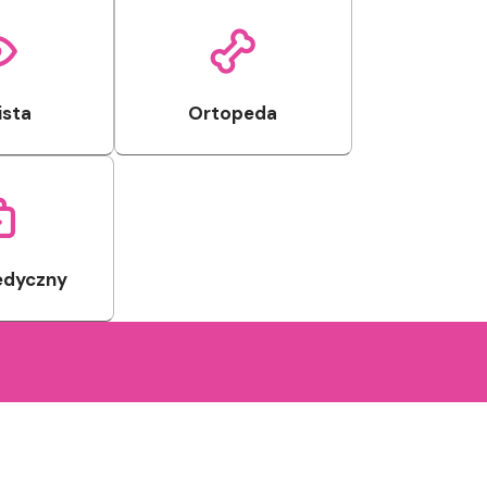
Pozostałe
Sport i rozrywka
Zwierzęta
Sklepy specjalistyczne
ista
Ortopeda
Sieci handlowe
Usługi
edyczny