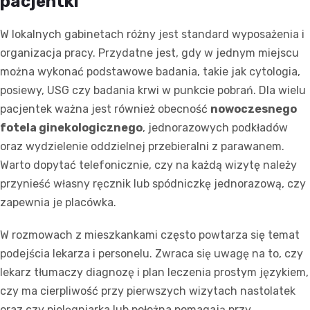
pacjentki
W lokalnych gabinetach różny jest standard wyposażenia i
organizacja pracy. Przydatne jest, gdy w jednym miejscu
można wykonać podstawowe badania, takie jak cytologia,
posiewy, USG czy badania krwi w punkcie pobrań. Dla wielu
pacjentek ważna jest również obecność
nowoczesnego
fotela ginekologicznego
, jednorazowych podkładów
oraz wydzielenie oddzielnej przebieralni z parawanem.
Warto dopytać telefonicznie, czy na każdą wizytę należy
przynieść własny ręcznik lub spódniczkę jednorazową, czy
zapewnia je placówka.
W rozmowach z mieszkankami często powtarza się temat
podejścia lekarza i personelu. Zwraca się uwagę na to, czy
lekarz tłumaczy diagnozę i plan leczenia prostym językiem,
czy ma cierpliwość przy pierwszych wizytach nastolatek
oraz czy pielęgniarka lub położna pomagają przy