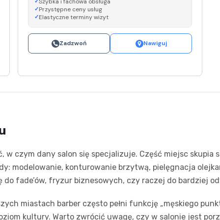
Szybka i fachowa obsługa
Przystępne ceny usług
Elastyczne terminy wizyt
Zadzwoń
Nawiguj
u
, w czym dany salon się specjalizuje. Część miejsc skupia 
dy: modelowanie, konturowanie brzytwą, pielęgnacja olejkam
ę do fade’ów, fryzur biznesowych, czy raczej do bardziej o
szych miastach barber często pełni funkcję „męskiego pun
ziom kultury. Warto zwrócić uwagę, czy w salonie jest po