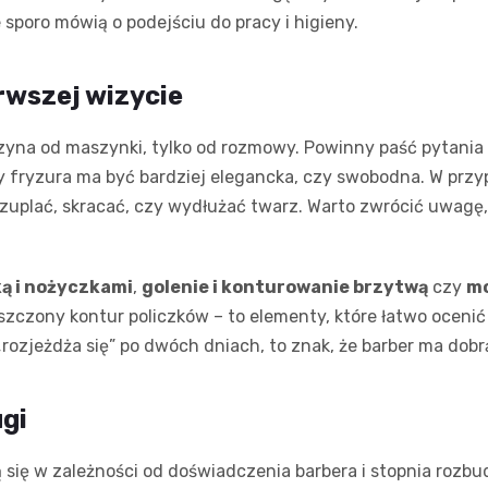
e sporo mówią o podejściu do pracy i higieny.
rwszej wizycie
yna od maszynki, tylko od rozmowy. Powinny paść pytania o 
 fryzura ma być bardziej elegancka, czy swobodna. W przyp
uplać, skracać, czy wydłużać twarz. Warto zwrócić uwagę, c
ą i nożyczkami
,
golenie i konturowanie brzytwą
czy
mo
szczony kontur policzków – to elementy, które łatwo ocenić 
 „rozjeżdża się” po dwóch dniach, to znak, że barber ma dobr
ugi
 się w zależności od doświadczenia barbera i stopnia rozb