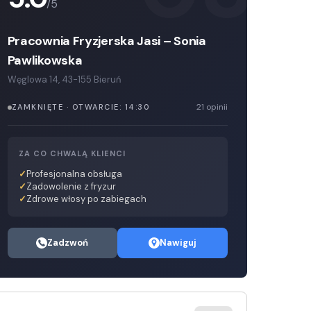
/5
Pozostałe
Sport i rozrywka
Zwierzęta
Pracownia Fryzjerska Jasi – Sonia
Pawlikowska
Sklepy specjalistyczne
Węglowa 14, 43-155 Bieruń
Sieci handlowe
21 opinii
ZAMKNIĘTE · OTWARCIE: 14:30
Usługi
ZA CO CHWALĄ KLIENCI
Profesjonalna obsługa
Zadowolenie z fryzur
Zdrowe włosy po zabiegach
Zadzwoń
Nawiguj