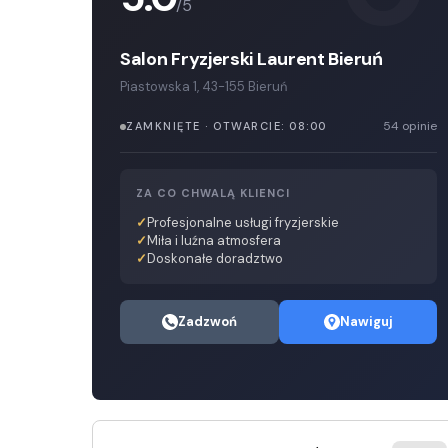
/5
Salon Fryzjerski Laurent Bieruń
Piastowska 1, 43-155 Bieruń
54 opinie
ZAMKNIĘTE · OTWARCIE: 08:00
ZA CO CHWALĄ KLIENCI
Profesjonalne usługi fryzjerskie
Miła i luźna atmosfera
Doskonałe doradztwo
Zadzwoń
Nawiguj