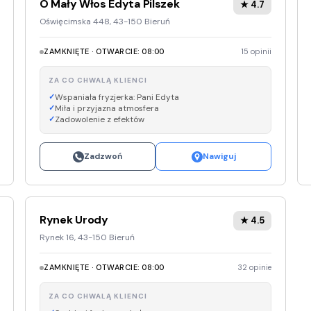
O Mały Włos Edyta Pilszek
★ 4.7
Oświęcimska 448, 43-150 Bieruń
ZAMKNIĘTE · OTWARCIE: 08:00
15 opinii
ZA CO CHWALĄ KLIENCI
Wspaniała fryzjerka: Pani Edyta
Miła i przyjazna atmosfera
Zadowolenie z efektów
Zadzwoń
Nawiguj
Rynek Urody
★ 4.5
Rynek 16, 43-150 Bieruń
ZAMKNIĘTE · OTWARCIE: 08:00
32 opinie
ZA CO CHWALĄ KLIENCI