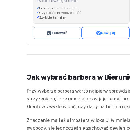
ZA CO CHWALĄ KLIENCI
Profesjonalna obsługa
Czystość i nowoczesność
Szybkie terminy
Zadzwoń
Nawiguj
Jak wybrać barbera w Bieruni
Przy wyborze barbera warto najpierw sprawdzić
strzyżeniach, inne mocniej rozwijają temat bro
klientów zwykle widać, czy dany barber ma ręk
Znaczenie ma też atmosfera w lokalu. W mniej
swobody, ale jednocześnie zachować pewien po