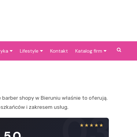
tyka
Lifestyle
Kontakt
Katalog firm
cje dla dzieci w
Pogoda
Gastronomia
niu
Poradniki
Zdrowie i medycyna
je w Bieruniu i
Przepisy
Uroda i pielęgnacja
cach
 barber shopy w Bieruniu właśnie to oferują.
Dom i ogród
Prawo i finanse
mieszkańców i zakresem usług.
03
Znane osoby
Motoryzacja
★★★★★
Imieniny
Edukacja i opieka
5.0