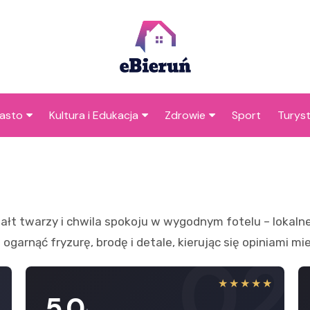
asto
Kultura i Edukacja
Zdrowie
Sport
Turys
ska
nwestycje
Koncerty i festiwale
Szpitale i medycyna
Atrak
Bieru
amorząd i polityka
Teatr i sztuka
Profilaktyka i zdrowie
okalna
Atrakc
Biblioteka i literatura
okoli
ałt twarzy i chwila spokoju w wygodnym fotelu – lokalne
rodowisko i ekologia
Szkoły i przedszkola
 ogarnąć fryzurę, brodę i detale, kierując się opiniami 
1
02
nstytucje
Uczelnie i nauka
★
★★★★★
5.0