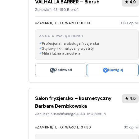
VALHALLA BARBER – Bieruń
★ 4.9
Zdrowia 1, 43-150 Bieruń
ZAMKNIĘTE · OTWARCIE: 10:00
100+ opinii
ZA CO CHWALĄ KLIENCI
Profesjonalna obsługa fryzjerska
Stylowy i klimatyczny wystrój
Miła i luźna atmosfera
Zadzwoń
Nawiguj
Salon fryzjersko – kosmetyczny
★ 4.5
Barbara Dembkowska
Janusza Kusocińskiego 4, 43-150 Bieruń
ZAMKNIĘTE · OTWARCIE: 07:30
30 opinii