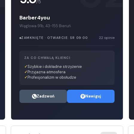
/5
Barber4you
Węglowa 91b, 43-155 Bieruń
22 opinie
ZAMKNIĘTE · OTWARCIE: SR 09:00
ZA CO CHWALĄ KLIENCI
Szybkie i dokładne strzyżenie
Przyjazna atmosfera
Profesjonalizm w obsłudze
Zadzwoń
Nawiguj