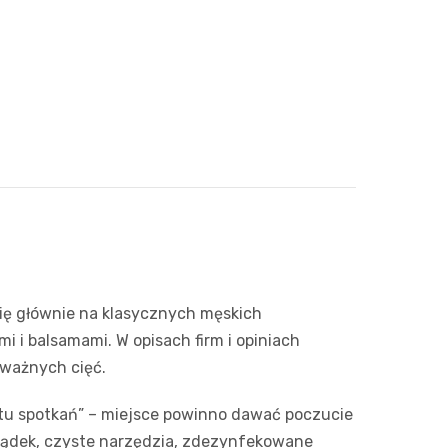
się głównie na klasycznych męskich
i i balsamami. W opisach firm i opiniach
dważnych cięć.
ktu spotkań” – miejsce powinno dawać poczucie
rządek, czyste narzędzia, zdezynfekowane