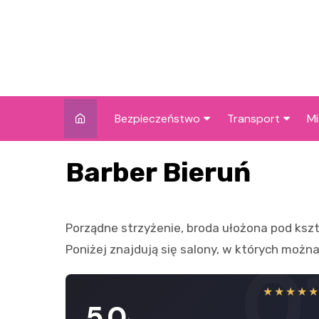
Skip
to
content
Bezpieczeństwo
Transport
Mi
Kronika policyjna
Komunikacja miej
I
Barber Bieruń
Wypadki i zdarzenia
Drogi i remonty
S
l
Prewencja i edukacja
Porządne strzyżenie, broda ułożona pod kszt
policyjna
Ś
Poniżej znajdują się salony, w których można
0
I
★★★★
5.0