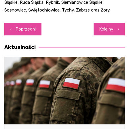
Śląskie, Ruda Śląska, Rybnik, Siemianowice Śląskie,
Sosnowiec, Świętochłowice, Tychy, Zabrze oraz Żory.
Nawigacja
Poprzedni
Kolejny
wpisu
Aktualności