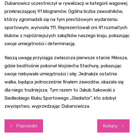
Dubanowicz uczestniczył w rywalizacji w kategorii wagowej
przekraczającej 91 kilogramów. Ogólna liczba zawodników,
którzy zgromadzili się na tym prestiżowym wydarzeniu
sportowym, wynosiła 111. Reprezentowali oni 41 rozmaitych
klubów z najróżniejszych zakątków naszego kraju, pokazując
swoje umiejętności i determinację.
Naszą uwagę przyciąga zwłaszcza pierwsze starcie Miłosza,
gdzie bezlitośnie pokonał Wojciecha Stachurę, pokazując
swoje niebywałe umiejętności i siłę. Jednakże ostatnia
walka, będąca jednocześnie finałem zawodów, okazała się
dla niego trudniejsza. Tym razem to Jakub Sakowski z
Siedleckiego Klubu Sportowego „Gladiator”, kto zdobył
zwycięstwo, wyprzedzając Dubanowicza.
Nawigacja
Poprzedni
Kolejny