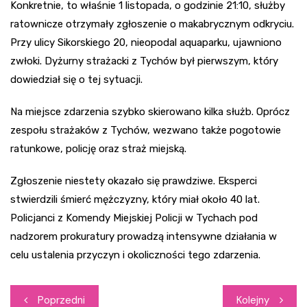
Konkretnie, to właśnie 1 listopada, o godzinie 21:10, służby
ratownicze otrzymały zgłoszenie o makabrycznym odkryciu.
Przy ulicy Sikorskiego 20, nieopodal aquaparku, ujawniono
zwłoki. Dyżurny strażacki z Tychów był pierwszym, który
dowiedział się o tej sytuacji.
Na miejsce zdarzenia szybko skierowano kilka służb. Oprócz
zespołu strażaków z Tychów, wezwano także pogotowie
ratunkowe, policję oraz straż miejską.
Zgłoszenie niestety okazało się prawdziwe. Eksperci
stwierdzili śmierć mężczyzny, który miał około 40 lat.
Policjanci z Komendy Miejskiej Policji w Tychach pod
nadzorem prokuratury prowadzą intensywne działania w
celu ustalenia przyczyn i okoliczności tego zdarzenia.
Nawigacja
Poprzedni
Kolejny