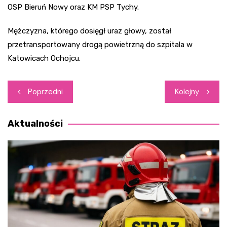
OSP Bieruń Nowy oraz KM PSP Tychy.
Mężczyzna, którego dosięgł uraz głowy, został
przetransportowany drogą powietrzną do szpitala w
Katowicach Ochojcu.
Nawigacja
Poprzedni
Kolejny
wpisu
Aktualności