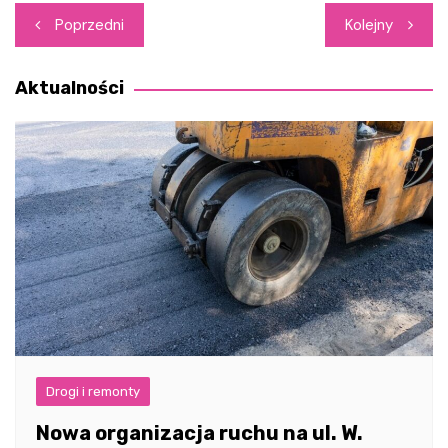
Nawigacja
Poprzedni
Kolejny
wpisu
Aktualności
Drogi i remonty
Nowa organizacja ruchu na ul. W.