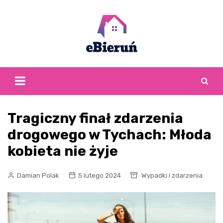
Skip
to
content
Tragiczny finał zdarzenia
drogowego w Tychach: Młoda
kobieta nie żyje
Damian Polak
5 lutego 2024
Wypadki i zdarzenia