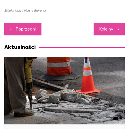
Źródło: Urząd Miasta Bierunia
Nawigacja
Poprzedni
Kolejny
wpisu
Aktualności