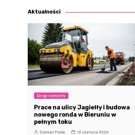
wpisu
Aktualności
Drogi i remonty
Prace na ulicy Jagiełły i budowa
nowego ronda w Bieruniu w
pełnym toku
Damian Polak
12 czerwca 2026