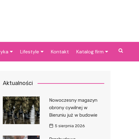
tyka
Lifestyle
Kontakt
Katalog firm
cje dla dzieci w
Pogoda
Gastronomia
niu
Poradniki
Zdrowie i medycyna
Aktualności
je w Bieruniu i
Przepisy
Uroda i pielęgnacja
cach
Nowoczesny magazyn
Dom i ogród
Prawo i finanse
obrony cywilnej w
Bieruniu już w budowie
Znane osoby
Motoryzacja
5 sierpnia 2026
Imieniny
Edukacja i opieka