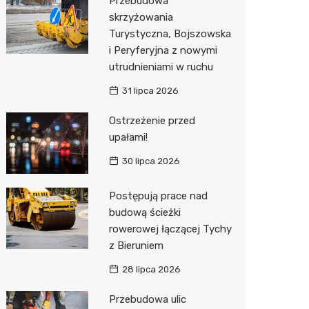
Przebudowa
Pozostałe
Sport i rozrywka
skrzyżowania
Turystyczna, Bojszowska
Zwierzęta
i Peryferyjna z nowymi
Sklepy specjalistyczne
utrudnieniami w ruchu
31 lipca 2026
Sieci handlowe
Ostrzeżenie przed
Usługi
upałami!
30 lipca 2026
Postępują prace nad
budową ścieżki
rowerowej łączącej Tychy
z Bieruniem
28 lipca 2026
Przebudowa ulic