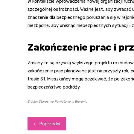
W kontekście wprowadzenia nowej organizacji ruchu
szczególnej ostrożności. Ważne jest, aby zwraca
znaczenie dla bezpiecznego poruszania się w rejon
niezbędne, aby uniknąć niebezpiecznych sytuacji i
Zakończenie prac i prz
Zmiany te są częścią większego projektu rozbudowy
zakończenie prac planowane jest na przyszły rok, 
trasie S1. Mieszkańcy mogą oczekiwać, że po zakońc
bezpieczeństwo podróży.
Źródło: Starostwo Powiatowe w Bieruniu
Nawigacja
Poprzedni