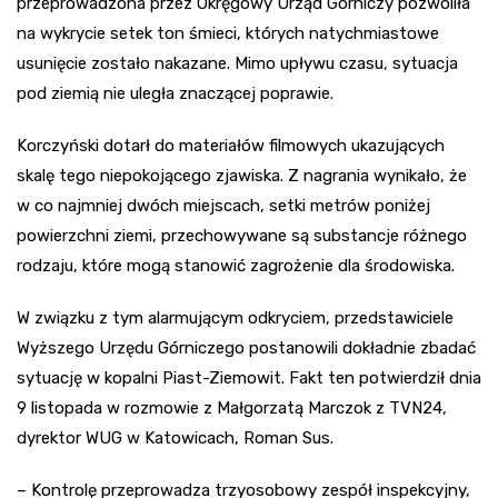
przeprowadzona przez Okręgowy Urząd Górniczy pozwoliła
na wykrycie setek ton śmieci, których natychmiastowe
usunięcie zostało nakazane. Mimo upływu czasu, sytuacja
pod ziemią nie uległa znaczącej poprawie.
Korczyński dotarł do materiałów filmowych ukazujących
skalę tego niepokojącego zjawiska. Z nagrania wynikało, że
w co najmniej dwóch miejscach, setki metrów poniżej
powierzchni ziemi, przechowywane są substancje różnego
rodzaju, które mogą stanowić zagrożenie dla środowiska.
W związku z tym alarmującym odkryciem, przedstawiciele
Wyższego Urzędu Górniczego postanowili dokładnie zbadać
sytuację w kopalni Piast-Ziemowit. Fakt ten potwierdził dnia
9 listopada w rozmowie z Małgorzatą Marczok z TVN24,
dyrektor WUG w Katowicach, Roman Sus.
– Kontrolę przeprowadza trzyosobowy zespół inspekcyjny,