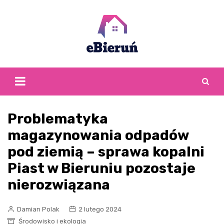
Skip
to
content
Problematyka
magazynowania odpadów
pod ziemią – sprawa kopalni
Piast w Bieruniu pozostaje
nierozwiązana
Damian Polak
2 lutego 2024
Środowisko i ekologia