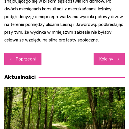
znajdującego się w bliskim sąsiedztwie ich domów. Po
dwóch miesiącach konsultacji z mieszkańcami, leśnicy
podjęli decyzję o nieprzeprowadzaniu wycinki połowy drzew
na terenie pomiędzy ulicami Leśną i Jaworową, podkreślając
przy tym, że wycinka w mniejszym zakresie nie byłaby
celowa ze względu na silne protesty społeczne.
Nawigacja
Poprzedni
Kolejny
wpisu
Aktualności