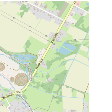
Pozostałe
Sport i rozrywka
Zwierzęta
Sklepy specjalistyczne
Sieci handlowe
Usługi