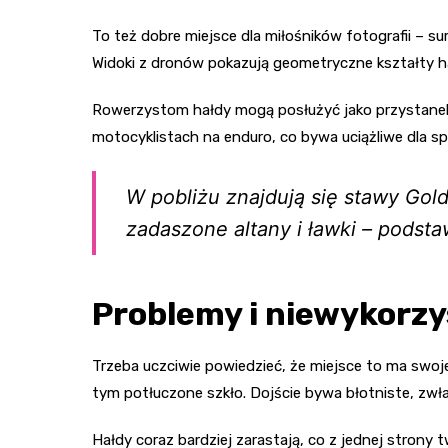
To też dobre miejsce dla miłośników fotografii – s
Widoki z dronów pokazują geometryczne kształty h
Rowerzystom hałdy mogą posłużyć jako przystanek n
motocyklistach na enduro, co bywa uciążliwe dla sp
W pobliżu znajdują się stawy Gol
zadaszone altany i ławki – podst
Problemy i niewykorzy
Trzeba uczciwie powiedzieć, że miejsce to ma swoj
tym potłuczone szkło. Dojście bywa błotniste, zw
Hałdy coraz bardziej zarastają, co z jednej strony