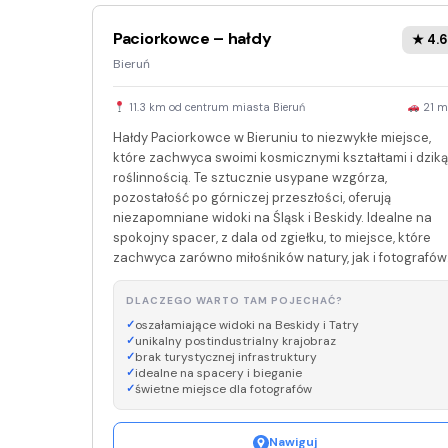
Paciorkowce – hałdy
★ 4.6
Bieruń
11.3 km od centrum miasta Bieruń
21 m
Hałdy Paciorkowce w Bieruniu to niezwykłe miejsce,
które zachwyca swoimi kosmicznymi kształtami i dziką
roślinnością. Te sztucznie usypane wzgórza,
pozostałość po górniczej przeszłości, oferują
niezapomniane widoki na Śląsk i Beskidy. Idealne na
spokojny spacer, z dala od zgiełku, to miejsce, które
zachwyca zarówno miłośników natury, jak i fotografów
DLACZEGO WARTO TAM POJECHAĆ?
oszałamiające widoki na Beskidy i Tatry
unikalny postindustrialny krajobraz
brak turystycznej infrastruktury
idealne na spacery i bieganie
świetne miejsce dla fotografów
Nawiguj