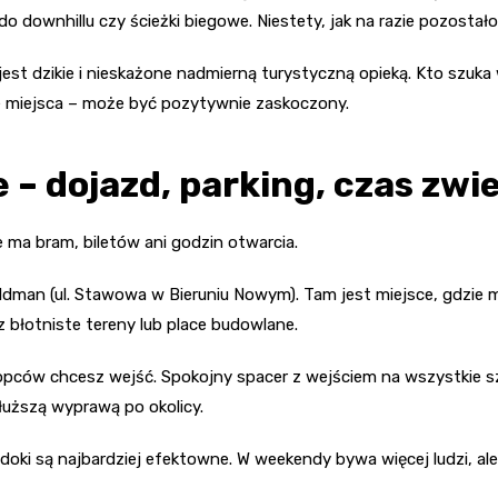
do downhillu czy ścieżki biegowe. Niestety, jak na razie pozostał
est dzikie i nieskażone nadmierną turystyczną opieką. Kto szuka 
te miejsca – może być pozytywnie zaskoczony.
 – dojazd, parking, czas zwi
 ma bram, biletów ani godzin otwarcia.
ldman (ul. Stawowa w Bieruniu Nowym). Tam jest miejsce, gdzie
błotniste tereny lub place budowlane.
kopców chcesz wejść. Spokojny spacer z wejściem na wszystkie s
łuższą wyprawą po okolicy.
oki są najbardziej efektowne. W weekendy bywa więcej ludzi, al