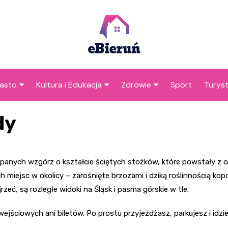
asto
Kultura i Edukacja
Zdrowie
Sport
Turys
ska
nwestycje
Koncerty i festiwale
Szpitale i medycyna
Atrak
dy
Bieru
amorząd i polityka
Teatr i sztuka
Profilaktyka i zdrowie
okalna
Atrakc
Biblioteka i literatura
okoli
sypanych wzgórz o kształcie ściętych stożków, które powstały 
rodowisko i ekologia
Szkoły i przedszkola
ch miejsc w okolicy – zarośnięte brzozami i dziką roślinnością ko
nstytucje
eć, są rozległe widoki na Śląsk i pasma górskie w tle.
Uczelnie i nauka
wejściowych ani biletów. Po prostu przyjeżdżasz, parkujesz i idzie