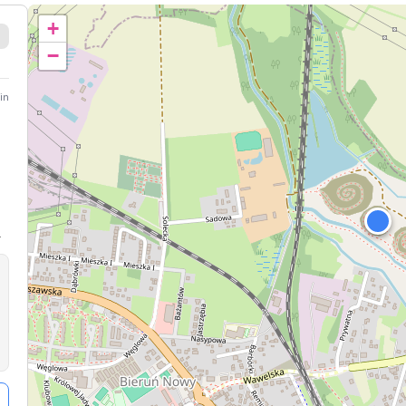
+
−
in
.