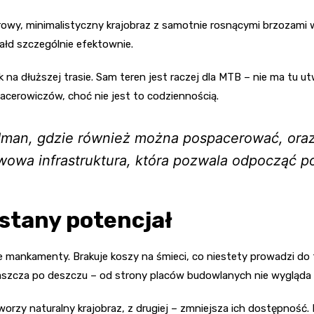
urowy, minimalistyczny krajobraz z samotnie rosnącymi brzozami 
ałd szczególnie efektownie.
a dłuższej trasie. Sam teren jest raczej dla MTB – nie ma tu u
acerowiczów, choć nie jest to codziennością.
dman, gdzie również można pospacerować, oraz 
awowa infrastruktura, która pozwala odpocząć 
stany potencjał
e mankamenty. Brakuje koszy na śmieci, co niestety prowadzi do 
łaszcza po deszczu – od strony placów budowlanych nie wygląda 
 tworzy naturalny krajobraz, z drugiej – zmniejsza ich dostępność