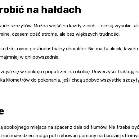
robić na hałdach
 ich szczytów. Można wejść na każdy z nich – nie są wysokie, ale
uralne, czasem dość strome, ale bez większych trudności.
 dziki, nieco postindustrialny charakter. Nie ma tu alejek, ław
zynajmniej w dni powszednie.
ejść się w spokoju i popatrzeć na okolicę. Rowerzyści traktują 
ilka kilometrów do pokonania, jeśli chcą zdobyć wszystkie szczy
e
ą spokojnego miejsca na spacer z dala od tłumów. Nie trzeba być
, choć małe dzieci mogą potrzebować pomocy na bardziej stromy