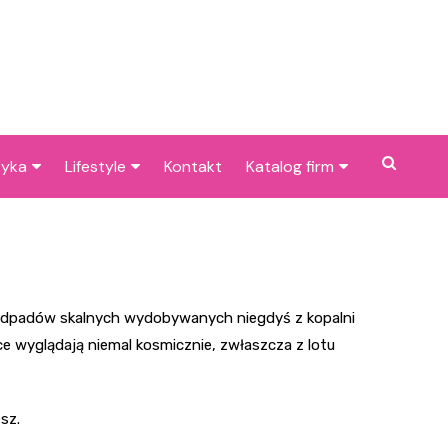
tyka
Lifestyle
Kontakt
Katalog firm
cje dla dzieci w
Pogoda
Gastronomia
niu
Poradniki
Zdrowie i medycyna
je w Bieruniu i
Przepisy
Uroda i pielęgnacja
cach
z odpadów skalnych wydobywanych niegdyś z kopalni
Dom i ogród
Prawo i finanse
pce wyglądają niemal kosmicznie, zwłaszcza z lotu
Znane osoby
Motoryzacja
Imieniny
Edukacja i opieka
sz.