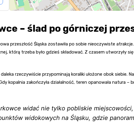
wce – ślad po górniczej prze
owa przeszłość Śląska zostawiła po sobie nieoczywiste atrakcje.
ej, którą trzeba było gdzieś składować. Z czasem utworzyły się 
daleka rzeczywiście przypominają koraliki ułożone obok siebie. Na
dy kopalnia zakończyła działalność, teren opanowała natura – brz
rkowce widać nie tylko pobliskie miejscowości,
u punktów widokowych na Śląsku, gdzie panoram