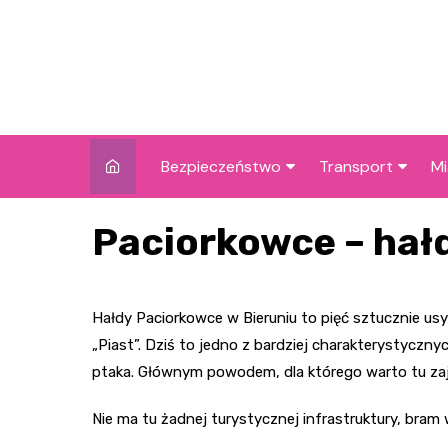
Skip
to
content
Bezpieczeństwo
Transport
Mi
Kronika policyjna
Komunikacja miej
I
Paciorkowce – hał
Wypadki i zdarzenia
Drogi i remonty
S
l
Prewencja i edukacja
Hałdy Paciorkowce w Bieruniu to pięć sztucznie u
policyjna
Ś
„Piast”. Dziś to jedno z bardziej charakterystyczny
I
ptaka. Głównym powodem, dla którego warto tu zajrz
Nie ma tu żadnej turystycznej infrastruktury, bram 