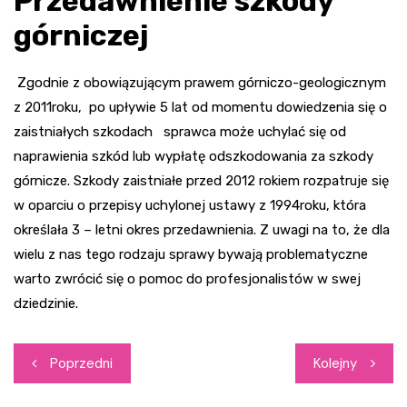
Przedawnienie szkody
górniczej
Zgodnie z obowiązującym prawem górniczo-geologicznym
z 2011roku, po upływie 5 lat od momentu dowiedzenia się o
zaistniałych szkodach sprawca może uchylać się od
naprawienia szkód lub wypłatę odszkodowania za szkody
górnicze. Szkody zaistniałe przed 2012 rokiem rozpatruje się
w oparciu o przepisy uchylonej ustawy z 1994roku, która
określała 3 – letni okres przedawnienia. Z uwagi na to, że dla
wielu z nas tego rodzaju sprawy bywają problematyczne
warto zwrócić się o pomoc do profesjonalistów w swej
dziedzinie.
Nawigacja
Poprzedni
Kolejny
wpisu