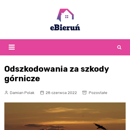
Skip
to
content
Odszkodowania za szkody
górnicze
Damian Polak
28 czerwca 2022
Pozostałe