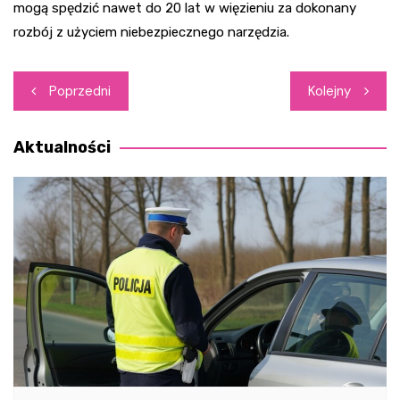
mogą spędzić nawet do 20 lat w więzieniu za dokonany
rozbój z użyciem niebezpiecznego narzędzia.
Nawigacja
Poprzedni
Kolejny
wpisu
Aktualności