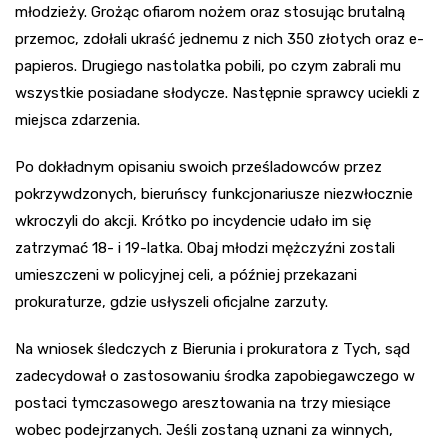
młodzieży. Grożąc ofiarom nożem oraz stosując brutalną
przemoc, zdołali ukraść jednemu z nich 350 złotych oraz e-
papieros. Drugiego nastolatka pobili, po czym zabrali mu
wszystkie posiadane słodycze. Następnie sprawcy uciekli z
miejsca zdarzenia.
Po dokładnym opisaniu swoich prześladowców przez
pokrzywdzonych, bieruńscy funkcjonariusze niezwłocznie
wkroczyli do akcji. Krótko po incydencie udało im się
zatrzymać 18- i 19-latka. Obaj młodzi mężczyźni zostali
umieszczeni w policyjnej celi, a później przekazani
prokuraturze, gdzie usłyszeli oficjalne zarzuty.
Na wniosek śledczych z Bierunia i prokuratora z Tych, sąd
zadecydował o zastosowaniu środka zapobiegawczego w
postaci tymczasowego aresztowania na trzy miesiące
wobec podejrzanych. Jeśli zostaną uznani za winnych,