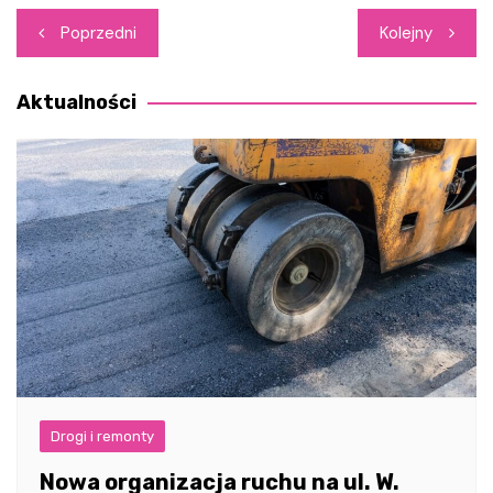
Nawigacja
Poprzedni
Kolejny
wpisu
Aktualności
Drogi i remonty
Nowa organizacja ruchu na ul. W.