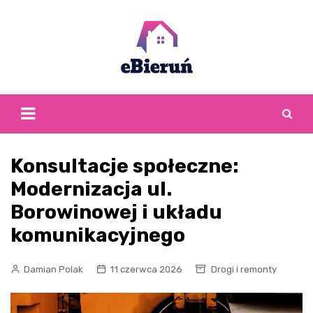
Skip
to
content
Konsultacje społeczne:
Modernizacja ul.
Borowinowej i układu
komunikacyjnego
Damian Polak
11 czerwca 2026
Drogi i remonty