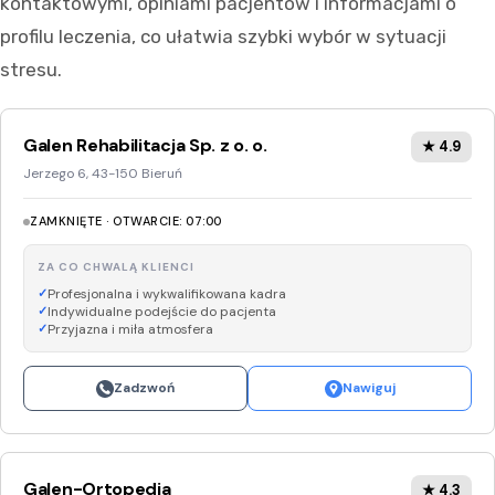
kontaktowymi, opiniami pacjentów i informacjami o
profilu leczenia, co ułatwia szybki wybór w sytuacji
stresu.
Galen Rehabilitacja Sp. z o. o.
★ 4.9
Jerzego 6, 43-150 Bieruń
ZAMKNIĘTE · OTWARCIE: 07:00
ZA CO CHWALĄ KLIENCI
Profesjonalna i wykwalifikowana kadra
Indywidualne podejście do pacjenta
Przyjazna i miła atmosfera
Zadzwoń
Nawiguj
Galen-Ortopedia
★ 4.3