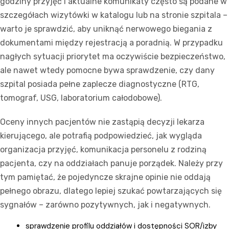
godziny przyjęć i aktualne komunikaty często są podane w
szczegółach wizytówki w katalogu lub na stronie szpitala –
warto je sprawdzić, aby uniknąć nerwowego biegania z
dokumentami między rejestracją a poradnią. W przypadku
nagłych sytuacji priorytet ma oczywiście bezpieczeństwo,
ale nawet wtedy pomocne bywa sprawdzenie, czy dany
szpital posiada pełne zaplecze diagnostyczne (RTG,
tomograf, USG, laboratorium całodobowe).
Oceny innych pacjentów nie zastąpią decyzji lekarza
kierującego, ale potrafią podpowiedzieć, jak wygląda
organizacja przyjęć, komunikacja personelu z rodziną
pacjenta, czy na oddziałach panuje porządek. Należy przy
tym pamiętać, że pojedyncze skrajne opinie nie oddają
pełnego obrazu, dlatego lepiej szukać powtarzających się
sygnałów – zarówno pozytywnych, jak i negatywnych.
sprawdzenie profilu oddziałów i dostępności SOR/izby