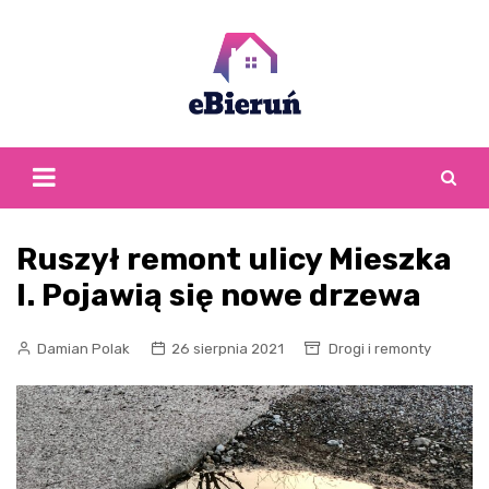
Skip
to
content
Ruszył remont ulicy Mieszka
I. Pojawią się nowe drzewa
Damian Polak
26 sierpnia 2021
Drogi i remonty