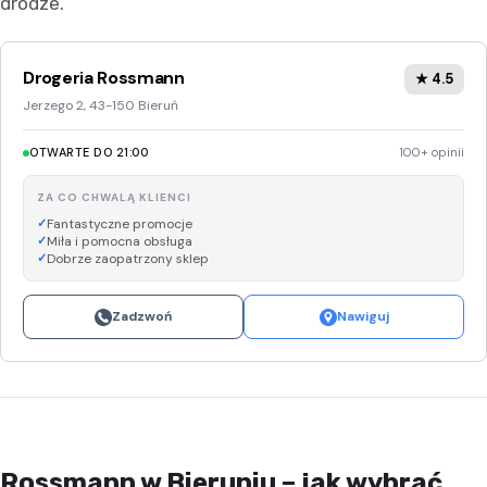
drodze.
Drogeria Rossmann
★ 4.5
Jerzego 2, 43-150 Bieruń
OTWARTE DO 21:00
100+ opinii
ZA CO CHWALĄ KLIENCI
Fantastyczne promocje
Miła i pomocna obsługa
Dobrze zaopatrzony sklep
Zadzwoń
Nawiguj
Rossmann w Bieruniu – jak wybrać