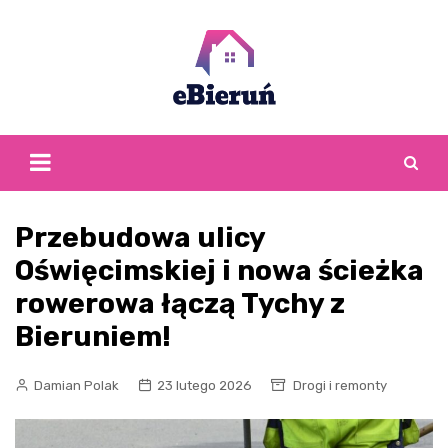
Skip
to
content
Przebudowa ulicy
Oświęcimskiej i nowa ścieżka
rowerowa łączą Tychy z
Bieruniem!
Damian Polak
23 lutego 2026
Drogi i remonty