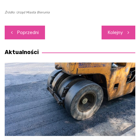
Źródło: Urząd Miasta Bierunia
Nawigacja
Poprzedni
Kolejny
wpisu
Aktualności