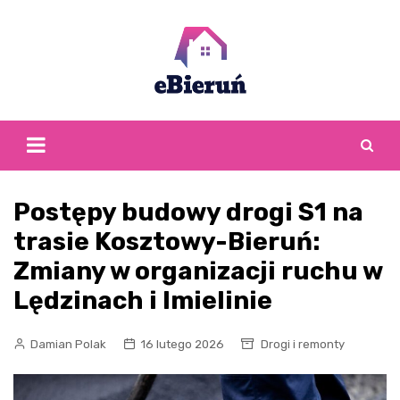
Skip
to
content
Postępy budowy drogi S1 na
trasie Kosztowy-Bieruń:
Zmiany w organizacji ruchu w
Lędzinach i Imielinie
Damian Polak
16 lutego 2026
Drogi i remonty