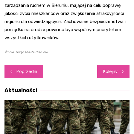
zarządzania ruchem w Bieruniu, mającej na celu poprawę
jakości życia mieszkańców oraz zwiększenie atrakcyjności
regionu dla odwiedzających. Zachowanie bezpieczeństwa i
porządku na drodze powinno być wspólnym priorytetem
wszystkich użytkowników.
Źródło: Urząd Miasta Bierunia
Nawigacja
Poprzedni
Kolejny
wpisu
Aktualności