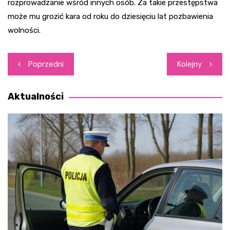
rozprowadzanie wśród innych osób. Za takie przestępstwa
może mu grozić kara od roku do dziesięciu lat pozbawienia
wolności.
Nawigacja
Poprzedni
Kolejny
wpisu
Aktualności