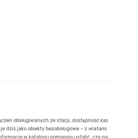
Pozostałe
Sport i rozrywka
Zwierzęta
Sklepy specjalistyczne
Sieci handlowe
Usługi
ączeń obsługiwanych ze stacji, dostępność kas
je dziś jako obiekty bezobsługowe – z wiatami
Informacje w katalogu pomagają ustalić, czy na