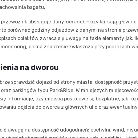
rzechowalnia bagażu.
 przewoźnik obsługuje dany kierunek – czy kursują głównie po
rto porównać godziny odjazdów z danymi na stronie przewoźn
isach obiektów zwraca się uwagę na takie elementy jak: li
raz monitoring, co ma znaczenie zwłaszcza przy podróżach w
ienia na dworcu
brze sprawdzić dojazd od strony miasta: dostępność przys
oraz parkingów typu Park&Ride. W mniejszych miejscowości
ię informacje, czy miejsca postojowe są bezpłatne, jak ro
owaniu dojścia do dworca z głównych ulic oraz ewentualny
cić uwagę na dostępność udogodnień: pochylni, wind, nisk