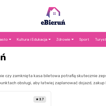
asto
Kultura i Edukacja
Zdrowie
Sport
Turys
ska
nwestycje
Koncerty i festiwale
Szpitale i medycyna
Atrak
uń
Bieru
amorząd i polityka
Teatr i sztuka
Profilaktyka i zdrowie
okalna
Atrakc
Biblioteka i literatura
okoli
nie czy zamknięta kasa biletowa potrafią skutecznie zep
rodowisko i ekologia
Szkoły i przedszkola
nktach obsługi, aby łatwiej zaplanować dojazd, zakup bi
nstytucje
Uczelnie i nauka
★ 3.7