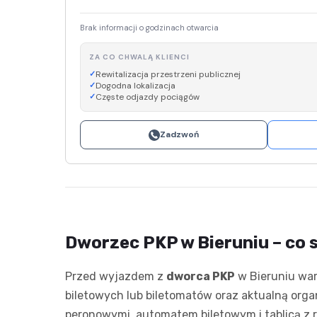
Brak informacji o godzinach otwarcia
ZA CO CHWALĄ KLIENCI
Rewitalizacja przestrzeni publicznej
Dogodna lokalizacja
Częste odjazdy pociągów
Zadzwoń
Dworzec PKP w Bieruniu – co 
Przed wyjazdem z
dworca PKP
w Bieruniu war
biletowych lub biletomatów oraz aktualną orga
peronowymi, automatem biletowym i tablicą z r