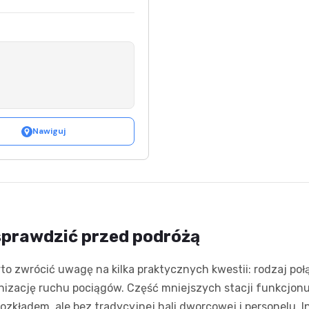
Nawiguj
sprawdzić przed podróżą
to zwrócić uwagę na kilka praktycznych kwestii: rodzaj poł
nizację ruchu pociągów. Część mniejszych stacji funkcjonu
ozkładem, ale bez tradycyjnej hali dworcowej i personelu. 