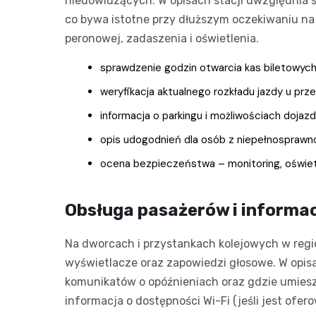
niedowidzących. W opisach stacji uwzględnia s
co bywa istotne przy dłuższym oczekiwaniu na p
peronowej, zadaszenia i oświetlenia.
sprawdzenie godzin otwarcia kas biletowych
weryfikacja aktualnego rozkładu jazdy u prz
informacja o parkingu i możliwościach dojazd
opis udogodnień dla osób z niepełnosprawn
ocena bezpieczeństwa – monitoring, oświet
Obsługa pasażerów i informac
Na dworcach i przystankach kolejowych w regio
wyświetlacze oraz zapowiedzi głosowe. W opisa
komunikatów o opóźnieniach oraz gdzie umiesz
informacja o dostępności Wi-Fi (jeśli jest ofe