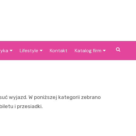
tyka
Lifestyle
Kontakt
Katalog firm
cje dla dzieci w
Pogoda
Gastronomia
niu
Poradniki
Zdrowie i medycyna
je w Bieruniu i
Przepisy
Uroda i pielęgnacja
cach
suć wyjazd. W poniższej kategorii zebrano
Dom i ogród
Prawo i finanse
letu i przesiadki.
Znane osoby
Motoryzacja
Imieniny
Edukacja i opieka