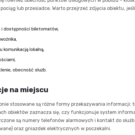
ię również obecność punktów usługowych w pobliżu – kiosk
ociąg lub przesiadce. Warto przejrzeć zdjęcia obiektu, jeśl
 i dostępności biletomatów,
ewoźnika,
u komunikacją lokalną,
ościami,
lenie, obecność służb.
je na miejscu
nie stosowane są różne formy przekazywania informacji: tr
ch obiektów zaznacza się, czy funkcjonuje system informa
czone są numery telefonów alarmowych i kontakt do służb 
rowane) oraz gniazdek elektrycznych w poczekalni.