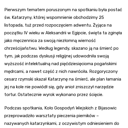
Pierwszym tematem poruszonym na spotkaniu była postać
św. Katarzyny, której wspomnienie obchodzimy 25
listopada, tuż przed rozpoczęciem adwentu. Żyjąca na
początku IV wieku w Aleksandrii w Egipcie, święta ta zginęła
jako męczennica za swoją niezłomną wierność
chrześcijaństwu. Według legendy, skazano ją na śmierć po
tym, jak podczas dyskusji religijnej udowodniła swoją
wyższość intelektualną nad pięćdziesięcioma pogańskimi
mędrcami, a nawet część z nich nawróciła. Rozgoryczony
cesarz rzymski skazał Katarzynę na śmierć, ale plan łamania
jej na kole nie powiódł się, gdy anioł zniszczył narzędzie
tortur. Ostatecznie wyrok wykonano przez ścięcie.
Podczas spotkania, Koło Gospodyń Wiejskich z Bijasowic
przeprowadziło warsztaty pieczenia pierników –
nazywanych katarzynkami, z oczywistym odniesieniem do