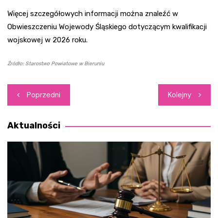
Więcej szczegółowych informacji można znaleźć w
Obwieszczeniu Wojewody Śląskiego dotyczącym kwalifikacji
wojskowej w 2026 roku.
Źródło: Starostwo Powiatowe w Bieruniu
Nawigacja
Poprzedni
Kolejny
wpisu
Aktualności