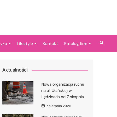
tyka
Lifestyle
Kontakt
Katalog firm
cje dla dzieci w
Pogoda
Gastronomia
niu
Poradniki
Zdrowie i medycyna
Aktualności
je w Bieruniu i
Przepisy
Uroda i pielęgnacja
cach
Nowa organizacja ruchu
Dom i ogród
Prawo i finanse
na ul. Ułańskiej w
Lędzinach od 7 sierpnia
Znane osoby
Motoryzacja
7 sierpnia 2026
Imieniny
Edukacja i opieka