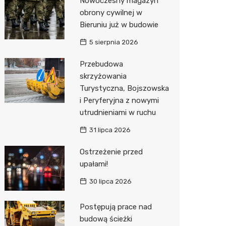
Nowoczesny magazyn
Pozostałe
Sport i rozrywka
obrony cywilnej w
Bieruniu już w budowie
Zwierzęta
5 sierpnia 2026
Sklepy specjalistyczne
Przebudowa
Sieci handlowe
skrzyżowania
Turystyczna, Bojszowska
Usługi
i Peryferyjna z nowymi
utrudnieniami w ruchu
31 lipca 2026
Ostrzeżenie przed
upałami!
30 lipca 2026
Postępują prace nad
budową ścieżki